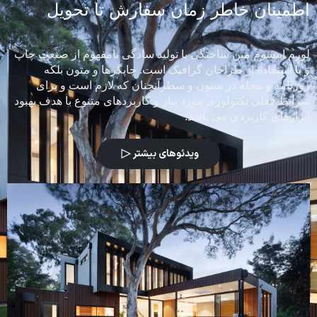
اطمینان خاطر زمان سفارش تا تحویل
لورم ایپسوم متن ساختگی با تولید سادگی نامفهوم از صنعت چاپ
و با استفاده از طراحان گرافیک است. چاپگرها و متون بلکه
روزنامه و مجله در ستون و سطرآنچنان که لازم است و برای
شرایط فعلی تکنولوژی مورد نیاز و کاربردهای متنوع با هدف بهبود
ابزارهای کاربردی می باشد.
ویدئوهای بیشتر